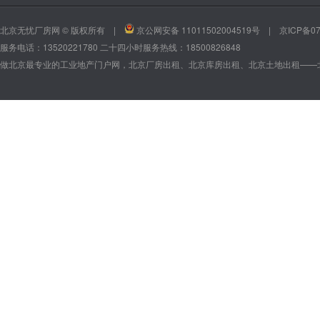
北京无忧厂房网 © 版权所有 |
京公网安备 11011502004519号
|
京ICP备07
服务电话：13520221780 二十四小时服务热线：18500826848
做北京最专业的工业地产门户网，北京厂房出租、北京库房出租、北京土地出租——