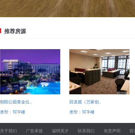
推荐房源
朝阳公园黄金位..
回龙观（万家创..
类型：写字楼
类型：写字楼
13520221780
13520221780
关于我们
广告承接
诚聘英才
联系我们
免责声明
投