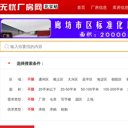
首页
厂房信息
库房信
广告
选择搜索条件：
区 域：
不限
通州区
顺义区
大兴区
昌平区
海淀区
朝阳区
面 积：
不限
20平米以下
20-50平米
50-100平米
100-200平米
需求类型：
不限
厂房
仓库
写字楼
园区
土地
供求类型：
不限
求租
求购
租购