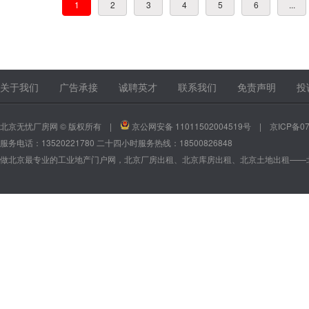
1
2
3
4
5
6
...
关于我们
广告承接
诚聘英才
联系我们
免责声明
投
北京无忧厂房网 © 版权所有 |
京公网安备 11011502004519号
|
京ICP备07
服务电话：13520221780 二十四小时服务热线：18500826848
做北京最专业的工业地产门户网，北京厂房出租、北京库房出租、北京土地出租——