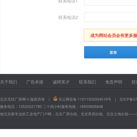
*
联系电话1
联系电话2
成为网站会员会有更多服务 1
关于我们
广告承接
诚聘英才
联系我们
免责声明
投
北京无忧厂房网 © 版权所有 |
京公网安备 11011502004519号
|
京ICP备07
服务电话：13520221780 二十四小时服务热线：18500826848
做北京最专业的工业地产门户网，北京厂房出租、北京库房出租、北京土地出租——