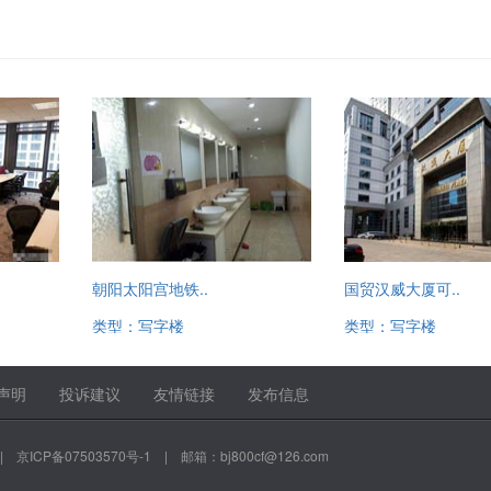
朝阳太阳宫地铁..
国贸汉威大厦可..
类型：写字楼
类型：写字楼
13520221780
13520221780
声明
投诉建议
友情链接
发布信息
|
京ICP备07503570号-1
| 邮箱：bj800cf@126.com