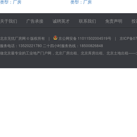
类型：厂房
类型：厂房
13520221780
13520221780
关于我们
广告承接
诚聘英才
联系我们
免责声明
投
北京无忧厂房网 © 版权所有 |
京公网安备 11011502004519号
|
京ICP备07
服务电话：13520221780 二十四小时服务热线：18500826848
做北京最专业的工业地产门户网，北京厂房出租、北京库房出租、北京土地出租——