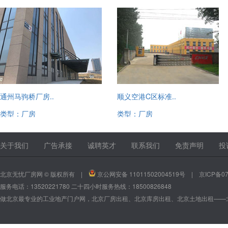
通州马驹桥厂房..
顺义空港C区标准..
类型：厂房
类型：厂房
13520221780
13520221780
关于我们
广告承接
诚聘英才
联系我们
免责声明
投
北京无忧厂房网 © 版权所有 |
京公网安备 11011502004519号
|
京ICP备07
服务电话：13520221780 二十四小时服务热线：18500826848
做北京最专业的工业地产门户网，北京厂房出租、北京库房出租、北京土地出租——