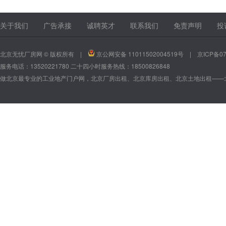
13520221780
13520221780
关于我们
广告承接
诚聘英才
联系我们
免责声明
投
北京无忧厂房网 © 版权所有 |
京公网安备 11011502004519号
|
京ICP备07
服务电话：13520221780 二十四小时服务热线：18500826848
做北京最专业的工业地产门户网，北京厂房出租、北京库房出租、北京土地出租——