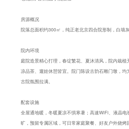
房源概况
院落总面积约300㎡，纯正老北京四合院形制，白墙
院内环境
庭院造景精心打理，春绽繁花、夏沐清风，院内栽植
凉品茶、遛娃休憩皆宜。院门陈设古韵石雕门墩，均
古院氛围拉满。
配套设施
全屋通地暖，冬暖夏凉不惧寒暑；高速WiFi、液晶
旷，预留专属区域，可日常家庭聚餐、好友户外烧烤