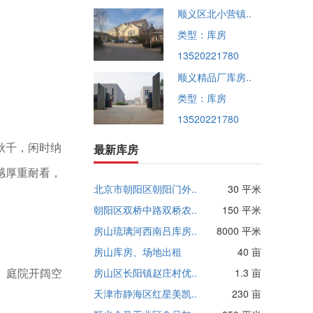
顺义区北小营镇..
类型：库房
13520221780
。
顺义精品厂库房..
类型：库房
13520221780
秋千，闲时纳
最新库房
感厚重耐看，
北京市朝阳区朝阳门外..
30 平米
朝阳区双桥中路双桥农..
150 平米
房山琉璃河西南吕库房..
8000 平米
房山库房、场地出租
40 亩
。庭院开阔空
房山区长阳镇赵庄村优..
1.3 亩
天津市静海区红星美凯..
230 亩