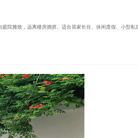
与庭院雅致，远离楼房拥挤。适合居家长住、休闲度假、小型私