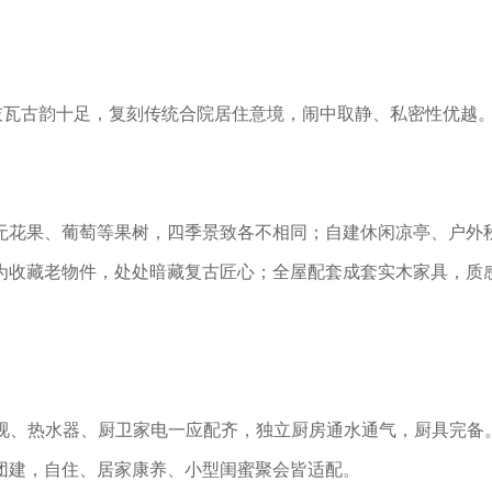
灰瓦古韵十足，复刻传统合院居住意境，闹中取静、私密性优越
无花果、葡萄等果树，四季景致各不相同；自建休闲凉亭、户外
为收藏老物件，处处暗藏复古匠心；全屋配套成套实木家具，质
电视、热水器、厨卫家电一应配齐，独立厨房通水通气，厨具完备
团建，自住、居家康养、小型闺蜜聚会皆适配。