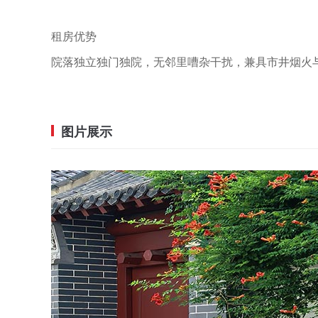
租房优势
院落独立独门独院，无邻里嘈杂干扰，兼具市井烟火
图片展示