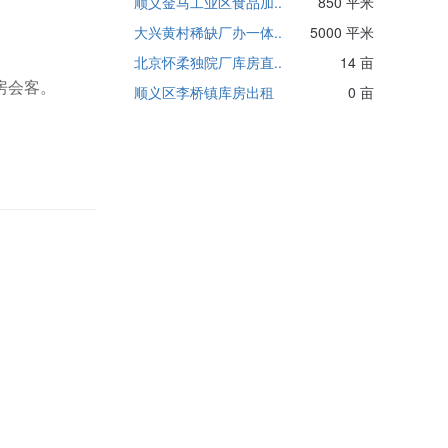
顺义金马工业区食品加..
850 平米
大兴黄村稀缺厂办一体..
5000 平米
北京怀柔独院厂库房直..
14 亩
房会客。
顺义区李桥镇库房出租
0 亩