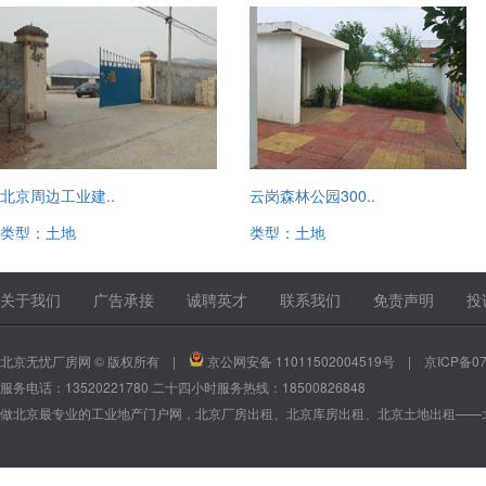
北京周边工业建..
云岗森林公园300..
类型：土地
类型：土地
13520221780
13520221780
关于我们
广告承接
诚聘英才
联系我们
免责声明
投
北京无忧厂房网 © 版权所有 |
京公网安备 11011502004519号
|
京ICP备07
服务电话：13520221780 二十四小时服务热线：18500826848
做北京最专业的工业地产门户网，北京厂房出租、北京库房出租、北京土地出租——